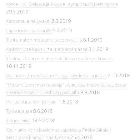
Katse – XII Elokuva ja Psyyke -symposium Helsingissä
29.3.2019
Katsomalla näkyväksi
2.3.2019
Lapsuuden sankarille
5.2.2019
Tuntematon mestari aitouden jäljillä
6.1.2019
Kadonnutta luovuutta metsästämässä
3.1.2019
Thelma -Nuoren naisen sisäisen maailman kuvaus
10.11.2018
Vapaudesta vastuuseen, syyllisyydestä suruun
7.10.2018
”Mä tarvitsen mun haavoja” -Ajatuksia haavoittuvuudesta
Henrik Enckellin luentojen pohjalta
9.9.2018
Pahaa sutta ken pelkäisi
1.8.2018
Tykkää ja jaa
8.6.2018
Toinen viiva
13.5.2018
Käyn aina kohti kuolemaa -ajatuksia Pirkko Siltalan
luennosta Elämän päättyessä
25.4.2018