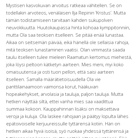
Mystisen kasvokuvan arvoitus ratkeaa vähitellen. Se on
todellakin arvoteos, venäläisen Ilja Repinin ’Kristus’. Mutta
tämän todistamiseen tarvitaan kahden sukupolven
neuvokkuutta. Huutokaupassa hinta kohoaa kymppitonniin,
mutta Ola saa teoksen itselleen. Se pitää enää lunastaa.
Aikaa on seitsemän päivää, eikä hänellä ole sellaisia rahoja,
mitä teoksen lunastaminen vaatisi. Olan vimmasta saada
taulu itselleen tulee mieleen Raamatun kertomus miehestä,
joka löysi peltoon kätketyn aarteen. Mies meni, myi koko
omaisuutensa ja osti tuon pellon, että saisi aarteen
itselleen. Samalla määrätietoisuudella Ola vie
panttilainaamoon vaimonsa korut, hääkuvan
hopeakehykset, arvolasia ja tauluja, paljon tauluja. Mutta
hetken näyttää siltä, ettei vanha mies saa vaadittua
summaa kokoon. Kauppahinnan lisäksi on maksettava
veroja ja kuluja. Ola laskee rahojaan ja päätyy lopulta lähes
epätoivoiselle kerjuureissulle tyttärensä kotiin. Hän on
hetken aikaa hyvä isoisä, syö ruokaa yhdessä tyttärensä ja