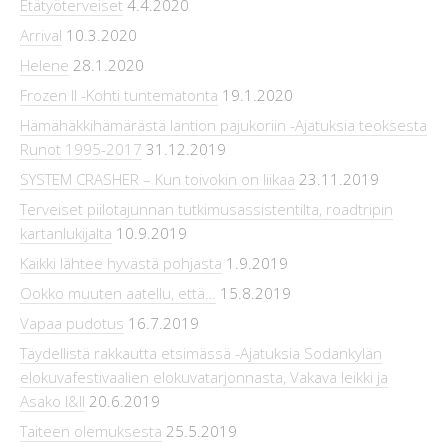
Etätyöterveiset
4.4.2020
Arrival
10.3.2020
Helene
28.1.2020
Frozen II -Kohti tuntematonta
19.1.2020
Hämähäkkihämärästä lantion pajukoriin -Ajatuksia teoksesta
Runot 1995-2017
31.12.2019
SYSTEM CRASHER – Kun toivokin on liikaa
23.11.2019
Terveiset piilotajunnan tutkimusassistentilta, roadtripin
kartanlukijalta
10.9.2019
Kaikki lähtee hyvästä pohjasta
1.9.2019
Ookko muuten aatellu, että…
15.8.2019
Vapaa pudotus
16.7.2019
Täydellistä rakkautta etsimässä -Ajatuksia Sodankylän
elokuvafestivaalien elokuvatarjonnasta, Vakava leikki ja
Asako I&II
20.6.2019
Taiteen olemuksesta
25.5.2019