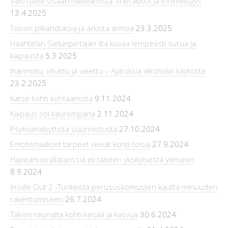
Valo tulee sisään halkeamista -therabotit ja inhimillisyys
13.4.2025
Toivon pilkahduksia ja arkista armoa
23.3.2025
Haahtelan Sielunpiirtäjän ilta kuvaa lempeästi surua ja
kaipausta
5.3.2025
Ihannoitu, vihattu ja vaiettu – Ajatuksia alkoholin käytöstä
23.2.2025
Katse kohti kohtaamista
9.11.2024
Kaipaus soi kauniimpana
2.11.2024
Psykoanalyyttista suunnistusta
27.10.2024
Emotionaaliset tarpeet vievät kohti toisia
27.9.2024
Häpeänuorallatanssia eli taiteen yksityisestä yleiseen
8.9.2024
Inside Out 2 -Tunteista perususkomusten kautta minuuden
rakentumiseen
26.7.2024
Talven reunalta kohti kesää ja kasvua
30.6.2024