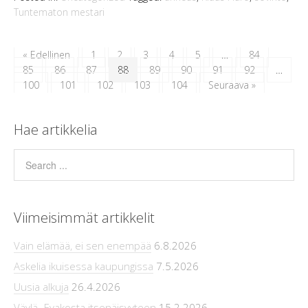
Tuntematon mestari
« Edellinen
1
2
3
4
5
…
84
85
86
87
88
89
90
91
92
…
100
101
102
103
104
Seuraava »
Hae artikkelia
Viimeisimmät artikkelit
Vain elämää, ei sen enempää
6.8.2026
Askelia ikuisessa kaupungissa
7.5.2026
Uusia alkuja
26.4.2026
Väylä -Evakosta itsenäisyyteen
15.2.2026