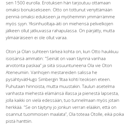
sen 1500 eurolla. Erotuksen hän tarjoutuu ottamaan
omaksi bonuksekseen. Otto on tottunut venyttämään
penniä omaksi edukseen ja myöhemmin ymmärrämme
myös syyn. Yksinhuoltaja-äiti on miehensä pelivelkojen
jälkeen ollut jatkuvassa rahapulassa. On pärjätty, mutta
ylimääräiseen ei ole ollut varaa.
Oton ja Olan suhteen tärkeä kohta on, kun Otto haukkuu
isoisänsä ammatin: ”Seinät on vaan täynnä vanhaa
arvotonta paskaa” ja siitä sisuuntuneena Ola vie Oton
Ateneumiin. Vanhojen mestareiden salissa he
pysähtyvätHugo Simbergin ’Iltaa kohti
’
-teoksen eteen.
Puhutaan hinnoista, mutta muustakin. Taulun asetelma
vanhasta miehestä elämänsä illassa ja pienestä lapsesta,
jolla kaikki on vielä edessään, tuo tunnelmaan myös jotain
herkkää. ”Se on täytyny jo jonkun verran elääkin, että on
osannut tuommoisen maalata”, Ola toteaa Otolle, eikä poika
pistä hanttiin.