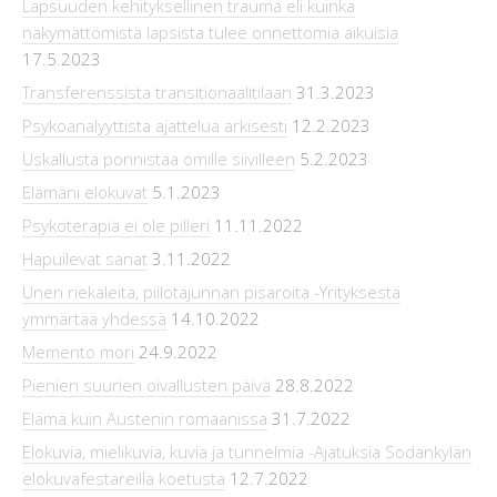
Lapsuuden kehityksellinen trauma eli kuinka
näkymättömistä lapsista tulee onnettomia aikuisia
17.5.2023
Transferenssista transitionaalitilaan
31.3.2023
Psykoanalyyttista ajattelua arkisesti
12.2.2023
Uskallusta ponnistaa omille siivilleen
5.2.2023
Elämäni elokuvat
5.1.2023
Psykoterapia ei ole pilleri
11.11.2022
Hapuilevat sanat
3.11.2022
Unen riekaleita, piilotajunnan pisaroita -Yrityksestä
ymmärtää yhdessä
14.10.2022
Memento mori
24.9.2022
Pienien suurien oivallusten päivä
28.8.2022
Elämä kuin Austenin romaanissa
31.7.2022
Elokuvia, mielikuvia, kuvia ja tunnelmia -Ajatuksia Sodankylän
elokuvafestareilla koetusta
12.7.2022