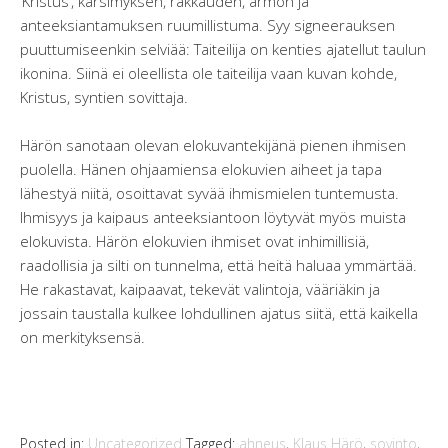
’Kristus’, kärsimyksen, rakkauden, armon ja
anteeksiantamuksen ruumillistuma. Syy signeerauksen
puuttumiseenkin selviää: Taiteilija on kenties ajatellut taulun
ikonina. Siinä ei oleellista ole taiteilija vaan kuvan kohde,
Kristus, syntien sovittaja.
Härön sanotaan olevan elokuvantekijänä pienen ihmisen
puolella. Hänen ohjaamiensa elokuvien aiheet ja tapa
lähestyä niitä, osoittavat syvää ihmismielen tuntemusta.
Ihmisyys ja kaipaus anteeksiantoon löytyvät myös muista
elokuvista. Härön elokuvien ihmiset ovat inhimillisiä,
raadollisia ja silti on tunnelma, että heitä haluaa ymmärtää.
He rakastavat, kaipaavat, tekevät valintoja, vääriäkin ja
jossain taustalla kulkee lohdullinen ajatus siitä, että kaikella
on merkityksensä.
Posted in:
Uncategorized
Tagged:
ahneus
,
Klaus Härö
,
sovinto
,