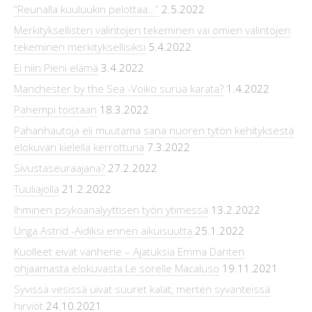
“Reunalla kuuluukin pelottaa…”
2.5.2022
Merkityksellisten valintojen tekeminen vai omien valintojen
tekeminen merkityksellisiksi
5.4.2022
Ei niin Pieni elämä
3.4.2022
Manchester by the Sea -Voiko surua karata?
1.4.2022
Pahempi toistaan
18.3.2022
Pahanhautoja eli muutama sana nuoren tytön kehityksestä
elokuvan kielellä kerrottuna
7.3.2022
Sivustaseuraajana?
27.2.2022
Tuuliajolla
21.2.2022
Ihminen psykoanalyyttisen työn ytimessä
13.2.2022
Unga Astrid -Äidiksi ennen aikuisuutta
25.1.2022
Kuolleet eivät vanhene – Ajatuksia Emma Danten
ohjaamasta elokuvasta Le sorelle Macaluso
19.11.2021
Syvissä vesissä uivat suuret kalat, merten syvänteissä
hirviöt
24.10.2021