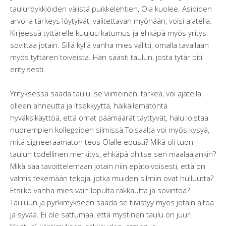
tauluröykkiöiden välistä puikkelehtien, Ola kuolee. Asioiden
arvo ja tärkeys löytyivät, valitettavan myöhään, voisi ajatella.
Kirjeessä tyttärelle kuuluu katumus ja ehkäpä myös yritys
sovittaa jotain. Sillä kyllä vanha mies välitti, omalla tavallaan
myös tyttären toiveista. Hän säästi taulun, josta tytär piti
erityisesti.
Yrityksessä saada taulu, se viimeinen, tärkeä, voi ajatella
olleen ahneutta ja itsekkyyttä, häikäilemätöntä
hyväksikäyttöä, että omat päämäärät täyttyvät, halu loistaa
nuorempien kollegoiden silmissä.Toisaalta voi myös kysyä,
mitä signeeraamaton teos Olalle edusti? Mikä oli tuon
taulun todellinen merkitys, ehkäpä ohitse sen maalaajankin?
Mikä saa tavoittelemaan jotain niin epätoivoisesti, että on
valmis tekemään tekoja, jotka muiden silmiin ovat hulluutta?
Etsiikö vanha mies vain lopulta rakkautta ja sovintoa?
Tauluun ja pyrkimykseen saada se tiivistyy myös jotain aitoa
ja syvää. Ei ole sattumaa, että mystinen taulu on juuri