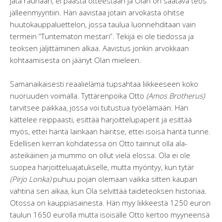
jätä rauhaan, ei päästä otteestaan ja Olan on saatava teos
jälleenmyyntiin. Hän aavistaa jotain arvokasta ohitse
huutokauppaluettelon, jossa taulua luonnehditaan vain
termein ”Tuntematon mestari”. Tekijä ei ole tiedossa ja
teoksen jäljittäminen alkaa. Aavistus jonkin arvokkaan
kohtaamisesta on jäänyt Olan mieleen.
Samanaikaisesti reaalielämä tupsahtaa liikkeeseen koko
nuoruuden voimalla. Tyttärenpoika Otto
(Amos Brotherus)
tarvitsee paikkaa, jossa voi tutustua työelämään. Hän
kättelee reippaasti, esittää harjoittelupaperit ja esittää
myös, ettei häntä lainkaan häiritse, ettei isoisä häntä tunne.
Edellisen kerran kohdatessa on Otto tainnut olla ala-
asteikäinen ja mummo on ollut vielä elossa. Ola ei ole
suopea harjoitteluajatukselle, mutta myöntyy, kun tytär
(Pirjo Lonka)
puhuu pojan olemaan vaikka sitten kaupan
vahtina sen aikaa, kun Ola selvittää taideteoksen historiaa.
Otossa on kauppiasainesta. Hän myy liikkeestä 1250 euron
taulun 1650 eurolla mutta isoisälle Otto kertoo myyneensä