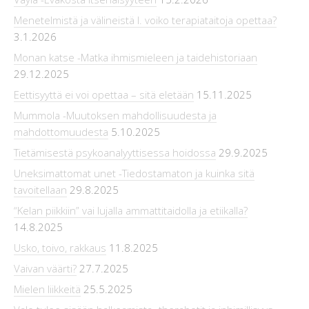
Menetelmistä ja välineistä l. voiko terapiataitoja opettaa?
3.1.2026
Monan katse -Matka ihmismieleen ja taidehistoriaan
29.12.2025
Eettisyyttä ei voi opettaa – sitä eletään
15.11.2025
Mummola -Muutoksen mahdollisuudesta ja
mahdottomuudesta
5.10.2025
Tietämisestä psykoanalyyttisessa hoidossa
29.9.2025
Uneksimattomat unet -Tiedostamaton ja kuinka sitä
tavoitellaan
29.8.2025
“Kelan piikkiin” vai lujalla ammattitaidolla ja etiikalla?
14.8.2025
Usko, toivo, rakkaus
11.8.2025
Vaivan väärti?
27.7.2025
Mielen liikkeitä
25.5.2025