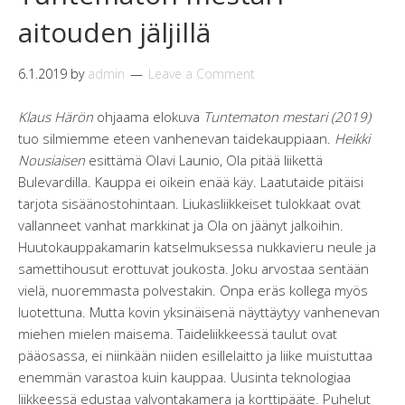
aitouden jäljillä
6.1.2019
by
admin
Leave a Comment
Klaus Härön
ohjaama elokuva
Tuntematon mestari (2019)
tuo silmiemme eteen vanhenevan taidekauppiaan.
Heikki
Nousiaisen
esittämä Olavi Launio, Ola pitää liikettä
Bulevardilla. Kauppa ei oikein enää käy. Laatutaide pitäisi
tarjota sisäänostohintaan. Liukasliikkeiset tulokkaat ovat
vallanneet vanhat markkinat ja Ola on jäänyt jalkoihin.
Huutokauppakamarin katselmuksessa nukkavieru neule ja
samettihousut erottuvat joukosta. Joku arvostaa sentään
vielä, nuoremmasta polvestakin. Onpa eräs kollega myös
luotettuna. Mutta kovin yksinäisenä näyttäytyy vanhenevan
miehen mielen maisema. Taideliikkeessä taulut ovat
pääosassa, ei niinkään niiden esillelaitto ja liike muistuttaa
enemmän varastoa kuin kauppaa. Uusinta teknologiaa
liikkeessä edustaa valvontakamera ja korttipääte. Puhelut