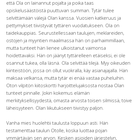
että Ola on lainannut pojalta ja poika taas
opiskelusäästöistä puuttuvan summan. Tytär tulee
selvittämään välejä Olan kanssa. Vuosien katkeruus ja
pettymykset tiivistyvät tyttären vuodatukseen. Ola on
taidekauppias. Seurustellessaan taulujen, meklareiden,
ostojen ja myyntien maailmassa hän on parhaimmillaan,
mutta tunteet hän lienee ulkoistanut vaimonsa
hoidettavaksi. Hän on jäänyt tyttärelleen etäiseksi, ei ole
osannut tukea, olla läsnä. Ola selvittää tilejä. Myy oikeuden
kiinteistöön, jossa on ollut vuokralla, käy asianajajalla. Hän
maksaa velkansa, mutta tytär ei enää vastaa puheluihin.
Oton vilpitön kiitoskortti harjoittelujaksosta nostaa Olan
tunteet pinnalle. Jokin kokemus elämän
merkityksellisyydestä, omasta arvosta toisen silmissä, toive
läheisyyteen. Olan liikutukseen tiivistyy paljon.
Vanha mies huolehtii taulusta loppuun asti. Hän
testamenttaa taulun Otolle, koska luottaa pojan
ymmärtävän sen arvon. Kesken asioiden järjestelyn,