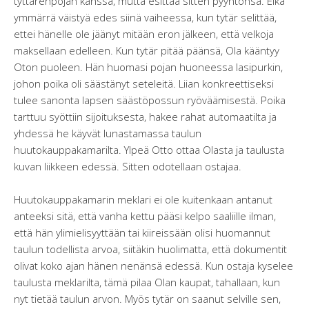
tyttärenpojan kanssa, mutta esittää sitten pyyntönsä. Eikä
ymmärrä väistyä edes siinä vaiheessa, kun tytär selittää,
ettei hänelle ole jäänyt mitään eron jälkeen, että velkoja
maksellaan edelleen. Kun tytär pitää päänsä, Ola kääntyy
Oton puoleen. Hän huomasi pojan huoneessa lasipurkin,
johon poika oli säästänyt seteleitä. Liian konkreettiseksi
tulee sanonta lapsen säästöpossun ryöväämisestä. Poika
tarttuu syöttiin sijoituksesta, hakee rahat automaatilta ja
yhdessä he käyvät lunastamassa taulun
huutokauppakamarilta. Ylpeä Otto ottaa Olasta ja taulusta
kuvan liikkeen edessä. Sitten odotellaan ostajaa.
Huutokauppakamarin meklari ei ole kuitenkaan antanut
anteeksi sitä, että vanha kettu pääsi kelpo saaliille ilman,
että hän ylimielisyyttään tai kiireissään olisi huomannut
taulun todellista arvoa, siitäkin huolimatta, että dokumentit
olivat koko ajan hänen nenänsä edessä. Kun ostaja kyselee
taulusta meklarilta, tämä pilaa Olan kaupat, tahallaan, kun
nyt tietää taulun arvon. Myös tytär on saanut selville sen,