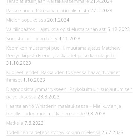
Terapiat etulinjaan -vai takavasemmalle
21.4.2024
Pakko sanoa -Pari sanaa journalismista
27.2.2024
Mielen sopukoissa
20.1.2024
Välitilinpäätös – ajatuksia opiskelusta tähän asti
3.12.2023
Surusta lauluni on tehty
4.11.2023
Koomikon mustempi puoli l. muutama ajatus Matthew
Perryn kirjasta Frendit, rakkaudet ja iso kamala juttu
31.10.2023
Kuolleet lehdet -Rakkauden toiveessa haavoittuvaiset
ihmiset
1.10.2023
Diagnoosista ymmärrykseen -Psykokulttuuri suojautumisen
palveluksessa
28.8.2023
Haahtelan Yö Whistlerin maalauksessa – Mielikuvien ja
todellisuuden monimutkainen suhde
9.8.2023
Matkalla
7.8.2023
Todellinen taideteos syntyy kokijan mielessä
25.7.2023