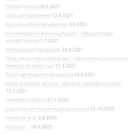
Pöydän hiontaa
29.9.2021
Isä ja ajan katoaminen
12.9.2021
Fyysiset puitteet -terapian koti
5.9.2021
Perjantailahjasta peruskysymyksiin l. rakkausteologin
esseitä hyveistä
1.7.2021
Siitepölystä ja hölynpölystä
22.5.2021
TISsit, missit, exät ja vaihtoparit l. hullu maailma, jossa toisen
kärsimys on toisen huvi
11.4.2021
Psyko-logi-terapeutti tavattavissa
16.3.2021
Kolme kuukautta aamuun – ajatuksia julkaisuprosessista
12.1.2021
Unelmien matkassa
6.11.2020
Joskus harvoin ihmiset kuolevat nuorena
12.10.2020
Alussa on arvio
3.8.2020
K niin kuin…
16.5.2020