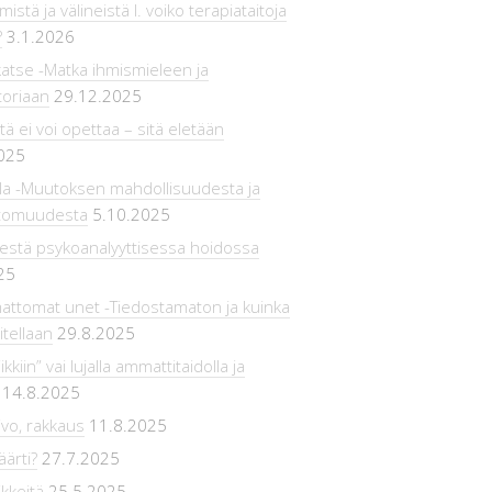
stä ja välineistä l. voiko terapiataitoja
?
3.1.2026
atse -Matka ihmismieleen ja
toriaan
29.12.2025
tä ei voi opettaa – sitä eletään
025
 -Muutoksen mahdollisuudesta ja
tomuudesta
5.10.2025
estä psykoanalyyttisessa hoidossa
25
attomat unet -Tiedostamaton ja kuinka
itellaan
29.8.2025
ikkiin” vai lujalla ammattitaidolla ja
14.8.2025
ivo, rakkaus
11.8.2025
äärti?
27.7.2025
ikkeitä
25.5.2025