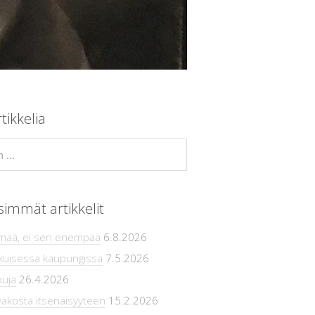
tikkelia
simmät artikkelit
ämää, ei sen enempää
6.8.2026
ikuisessa kaupungissa
7.5.2026
kuja
26.4.2026
vakosta itsenäisyyteen
15.2.2026