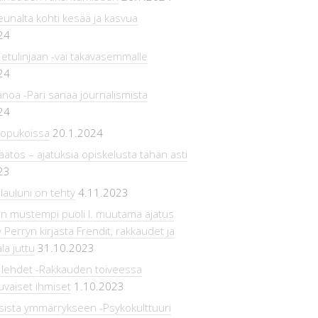
eunalta kohti kesää ja kasvua
24
 etulinjaan -vai takavasemmalle
24
noa -Pari sanaa journalismista
24
sopukoissa
20.1.2024
npäätös – ajatuksia opiskelusta tähän asti
23
lauluni on tehty
4.11.2023
n mustempi puoli l. muutama ajatus
Perryn kirjasta Frendit, rakkaudet ja
la juttu
31.10.2023
 lehdet -Rakkauden toiveessa
uvaiset ihmiset
1.10.2023
sista ymmärrykseen -Psykokulttuuri