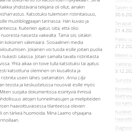
ikkia yhdistävänä tekijänä oli ollut, ainakin
Talven r
harrastus. Katsotuksi tulemisen ristiriitaisuus,
30.6.20
esille muotibloggaajan tarinassa. Hän kuvasi ja
Terapiat
anteissa. Kuitenkin ajatus siitä, että olisi
21.4.20
 nuoresta naisesta vaikealta. Tämä siis siitäkin
Pakko sa
gin kokoinen väkimäärä. Sosiaalinen media
27.2.20
iiloutumisen. Jokainen voi tuoda esille joitain puolia
Mielen 
ukasti salassa. Jotain samalla tavalla ristiriitaista
ssa. Yhtä aikaa on toive tulla katsotuksi tai ajatus
Välitili
sesti katsottuna oleminen on kiusallista ja
3.12.20
 ristiriita usein lähes sietämätön.
Anna Lilja
Surusta 
an teosta ja keskustelussa nousivat esille myös
Koomiko
Miten suojata dokumentissa esiintyviä ihmisiä
Matthew 
hdollisuus aitojen tunneilmaisujen ja mielipiteiden
iso kama
ityisen haavoittuvaisessa tilanteessa olevien
Kuolleet
li on tärkeä huomioida. Mina Laamo ohjaajana
haavoitt
innoillaan.
Diagnoo