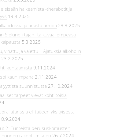
ee sisään halkeamista -therabotit ja
syys
13.4.2025
ilkahduksia ja arkista armoa
23.3.2025
n Sielunpiirtäjän ilta kuvaa lempeästi
 kaipausta
5.3.2025
, vihattu ja vaiettu – Ajatuksia alkoholin
23.2.2025
hti kohtaamista
9.11.2024
 soi kauniimpana
2.11.2024
lyyttista suunnistusta
27.10.2024
aliset tarpeet vievät kohti toisia
24
rallatanssia eli taiteen yksityisestä
8.9.2024
Out 2 -Tunteista perususkomusten
minuuden rakentumiseen
26.7.2024