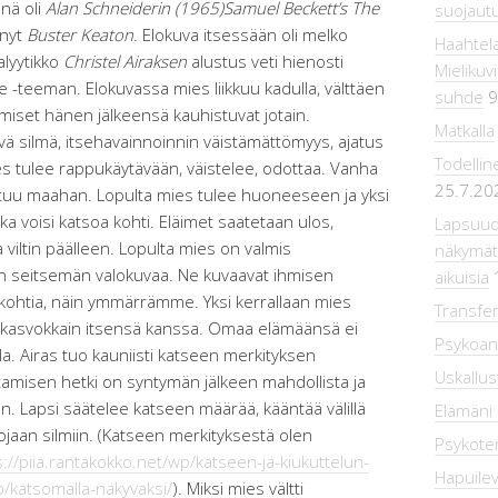
nä oli
Alan Schneiderin (1965)Samuel Beckett’s The
suojaut
ynyt
Buster Keaton
. Elokuva itsessään oli melko
Haahtel
alyytikko
Christel Airaksen
alustus veti hienosti
Mielikuv
-teeman. Elokuvassa mies liikkuu kadulla, välttäen
suhde
9
miset hänen jälkeensä kauhistuvat jotain.
Matkalla
evä silmä, itsehavainnoinnin väistämättömyys, ajatus
Todellin
es tulee rappukäytävään, väistelee, odottaa. Vanha
25.7.20
atuu maahan. Lopulta mies tulee huoneeseen ja yksi
ka voisi katsoa kohti. Eläimet saatetaan ulos,
Lapsuude
aa viltin päälleen. Lopulta mies on valmis
näkymätt
on seitsemän valokuvaa. Ne kuvaavat ihmisen
aikuisia
kohtia, näin ymmärrämme. Yksi kerrallaan mies
Transfer
n kasvokkain itsensä kanssa. Omaa elämäänsä ei
Psykoana
a. Airas tuo kauniisti katseen merkityksen
Uskallus
tamisen hetki on syntymän jälkeen mahdollista ja
an. Lapsi säätelee katseen määrää, kääntää välillä
Elämäni 
ojaan silmiin. (Katseen merkityksestä olen
Psykotera
s://piia.rantakokko.net/wp/katseen-ja-kiukuttelun-
Hapuilev
p/katsomalla-nakyvaksi/
). Miksi mies vältti