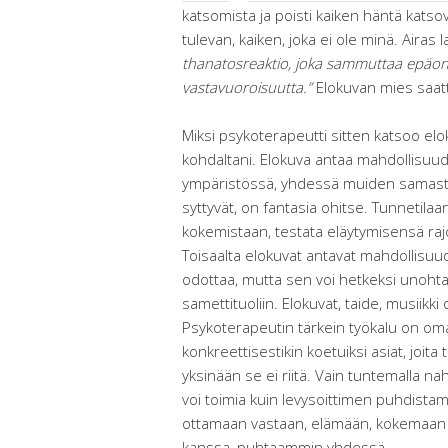
katsomista ja poisti kaiken häntä katso
tulevan, kaiken, joka ei ole minä. Airas
thanatosreaktio, joka sammuttaa epäon
vastavuoroisuutta.”
Elokuvan mies saattoi
Miksi psykoterapeutti sitten katsoo el
kohdaltani. Elokuva antaa mahdollisuude
ympäristössä, yhdessä muiden samasta
syttyvät, on fantasia ohitse. Tunnetilaa
kokemistaan, testata eläytymisensä rajoj
Toisaalta elokuvat antavat mahdollisuu
odottaa, mutta sen voi hetkeksi unoht
samettituoliin. Elokuvat, taide, musiikki
Psykoterapeutin tärkein työkalu on oma
konkreettisestikin koetuiksi asiat, joita
yksinään se ei riitä. Vain tuntemalla n
voi toimia kuin levysoittimen puhdistam
ottamaan vastaan, elämään, kokemaan j
kanssa, puhtaammin yhdessä.