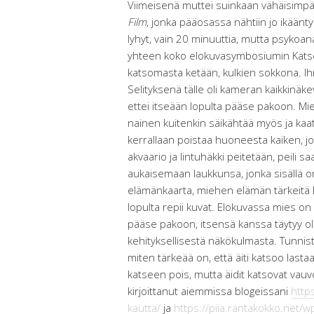
Viimeisenä muttei suinkaan vähäisimpä
Film
, jonka pääosassa nähtiin jo ikäänt
lyhyt, vain 20 minuuttia, mutta psykoan
yhteen koko elokuvasymbosiumin Katse 
katsomasta ketään, kulkien sokkona. Ih
Selityksenä tälle oli kameran kaikkinäk
ettei itseään lopulta pääse pakoon. Mi
nainen kuitenkin säikähtää myös ja ka
kerrallaan poistaa huoneesta kaiken, jo
akvaario ja lintuhäkki peitetään, peili s
aukaisemaan laukkunsa, jonka sisällä 
elämänkaarta, miehen elämän tärkeitä 
lopulta repii kuvat. Elokuvassa mies o
pääse pakoon, itsensä kanssa täytyy oll
kehityksellisestä näkökulmasta. Tunnis
miten tärkeää on, että äiti katsoo lasta
katseen pois, mutta äidit katsovat vauv
kirjoittanut aiemmissa blogeissani
http
kautta/
ja
https://piia.rantakokko.net/w