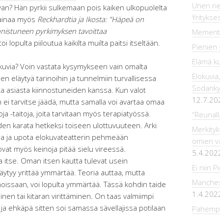
Unen rie
van? Hän pyrkii sulkemaan pois kaiken ulkopuolelta
Yrityks
 lainaa myös
Reckhardtia ja Ikosta: ”Häpeä on
nistuneen pyrkimyksen tavoittaa
Mement
 lopulta piiloutua kaikilta muilta paitsi itseltään.
Pienien 
Elämä k
okuvia? Voin vastata kysymykseen vain omalta
Elokuvia,
n eläytyä tarinoihin ja tunnelmiin turvallisessa
Sodankyl
 asiasta kiinnostuneiden kanssa. Kun valot
12.7.20
n ei tarvitse jäädä, mutta samalla voi avartaa omaa
a -taitoja, joita tarvitaan myös terapiatyössä.
“Reunall
den karata hetkeksi toiseen ulottuvuuteen. Arki
Merkityk
aa ja upota elokuvateatterin pehmeään
omien va
 ovat myös keinoja pitää sielu vireessä.
5.4.202
 itse. Oman itsen kautta tulevat usein
Ei niin P
 täytyy yrittää ymmärtää. Teoria auttaa, mutta
Manchest
ahoissaan, voi lopulta ymmärtää. Tässä kohdin taide
1.4.202
inen tai kitaran virittäminen. On taas valmiimpi
a ehkäpä sitten soi samassa sävellajissa potilaan
Pahempi