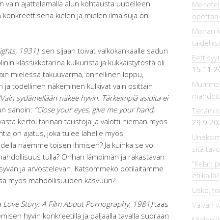
in vain ajattelemalla alun kohtausta uudelleen.
Menetelmi
konkreettisena kielen ja mielen ilmaisuja on
opettaa
Monan k
taidehis
Lights, 1931)
, sen sijaan toivat valkokankaalle sadun
Eettisyyt
in klassikkotarina kulkurista ja kukkaistytöstä oli
15.11.2
ssain mielessä takuuvarma, onnellinen loppu,
Mummola
n ja todellinen näkeminen kulkivat vain osittain
mahdot
“Vain sydämellään näkee hyvin. Tärkeimpiä asioita ei
un sanoin:
”Close your eyes, give me your hand,
Tietämis
asta kertoi tarinan taustoja ja valotti hieman myös
29.9.20
tia on ajatus, joka tulee lähelle myös
Uneksim
todella näemme toisen ihmisen? Ja kuinka se voi
sitä tavo
on mahdollisuus tulla? Onhan lämpimän ja rakastavan
“Kelan pi
eksyvän ja arvostelevan. Katsommeko potilaitamme
etiikalla?
essa myös mahdollisuuden kasvuun?
Usko, to
a Love Story: A Film About Pornography, 1981)
taas
Vaivan v
isen hyvin konkreetilla ja paljaalla tavalla suoraan
Mielen li