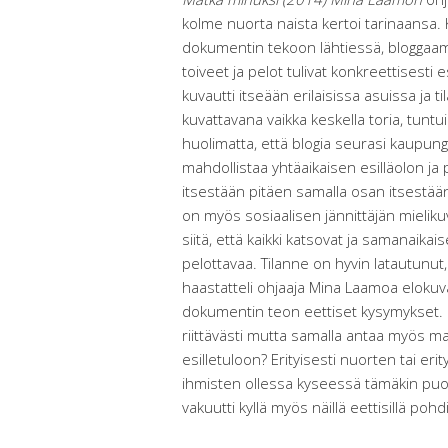
kolme nuorta naista kertoi tarinaansa. Ka
dokumentin tekoon lähtiessä, bloggaamis
toiveet ja pelot tulivat konkreettisesti 
kuvautti itseään erilaisissa asuissa ja til
kuvattavana vaikka keskella toria, tuntui
huolimatta, että blogia seurasi kaupun
mahdollistaa yhtäaikaisen esilläolon ja p
itsestään pitäen samalla osan itsestään ti
on myös sosiaalisen jännittäjän mielikuvi
siitä, että kaikki katsovat ja samanaikai
pelottavaa. Tilanne on hyvin latautunut,
haastatteli ohjaaja Mina Laamoa elokuv
dokumentin teon eettiset kysymykset. 
riittävästi mutta samalla antaa myös ma
esilletuloon? Erityisesti nuorten tai er
ihmisten ollessa kyseessä tämäkin puo
vakuutti kyllä myös näillä eettisillä pohd