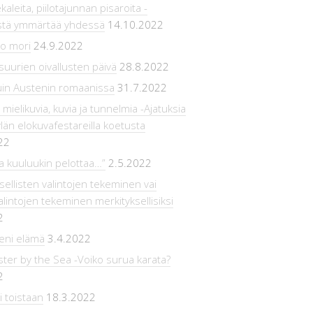
kaleita, piilotajunnan pisaroita -
estä ymmärtää yhdessä
14.10.2022
o mori
24.9.2022
suurien oivallusten päivä
28.8.2022
uin Austenin romaanissa
31.7.2022
 mielikuvia, kuvia ja tunnelmia -Ajatuksia
än elokuvafestareilla koetusta
22
a kuuluukin pelottaa…”
2.5.2022
sellisten valintojen tekeminen vai
lintojen tekeminen merkityksellisiksi
2
ieni elämä
3.4.2022
er by the Sea -Voiko surua karata?
2
 toistaan
18.3.2022