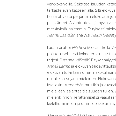
verkkokalvoille. Seksiteollisuuden katso
tarkastelevan katseen alla. Silti elokuva
tässä oli vasta perjantain elokuvatarjonta
päästäneet. Asiantuntevat ja hyvin val
merkityksiä laajemmin. Erityisesti miele
Hannu Säävälän
analyysi
Halun likaiset j
Lauantai alkoi
Hitchcockin
klassikolla
Ver
poikkeuksellisesti kolme eri alustusta. 
tarjosi
Susanna Välimäki
. Psykoanalyyt
Anneli Larmo
ja elokuvan taideviittauksia
elokuvan tulkintaan oman näkökulmansa
minulle katsojana mieleinen. Elokuvan e
itsellekin. Meneehän musiikin ja kuvatai
mielellään laajentaa tilaisuuden tullen
mielenkiinnon herättämiseksi vaaditaan
kielellä, mihin on jo oman opiskelun 
Matka minuksi (2014) Mina Laamon
ohj