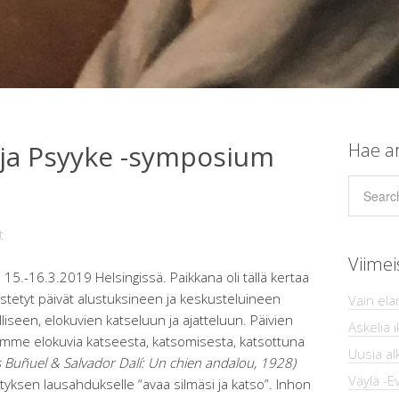
a ja Psyyke -symposium
Hae ar
t
Viimei
15.-16.3.2019 Helsingissä. Paikkana oli tällä kertaa
jestetyt päivät alustuksineen ja keskusteluineen
Vain el
liseen, elokuvien katseluun ja ajatteluun. Päivien
Askelia 
äimme elokuvia katseesta, katsomisesta, katsottuna
Uusia al
s Buñuel & Salvador Dalí: Un chien andalou, 1928)
Väylä -E
tyksen lausahdukselle “avaa silmäsi ja katso”. Inhon