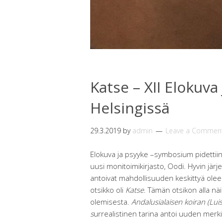
Katse – XII Elokuv
Helsingissä
29.3.2019
by
admin
Leave a Commen
Elokuva ja psyyke –symbosium pidettiin 
uusi monitoimikirjasto, Oodi. Hyvin jär
antoivat mahdollisuuden keskittyä oleel
otsikko oli
Katse
. Tämän otsikon alla n
olemisesta.
Andalusialaisen koiran (Lui
s
urrealistinen tarina antoi uuden merki