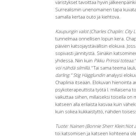
väristykset tavoittaa hyvin jälkeenpäink
Surrealismin unenomainen tapa kuvata 
samalla kertaa outo ja kiehtova.
Kaupungin valot
(
Charles Chaplin: City 
tunnelmaa onnellisen lopun kera. Chaplin
päivien katsojaystävällisin elokuva. Jo
sopivasti jännitystä. Siinäkin katsomine
yhdessä. Niin kuin
Pikku Prinssi toteaa:
voi nähdä silmillä.”
Tai sama teema laul
darling.”
Stig Hägglundin
analyysi elokuv
Chaplinia itseään. Elokuvan hienointa an
psykoterapeuttista työtä l. millaisena 
vaikuttaa siihen, millaiseksi toisella 
katseen alla erilaista kasvaa kuin väh
kuin sokea kukkaistyttö, nähden tois
Tuote: Nainen (
Bonnie Sherr Klein:Not 
toi katsomisen ja katseen kohteena olem