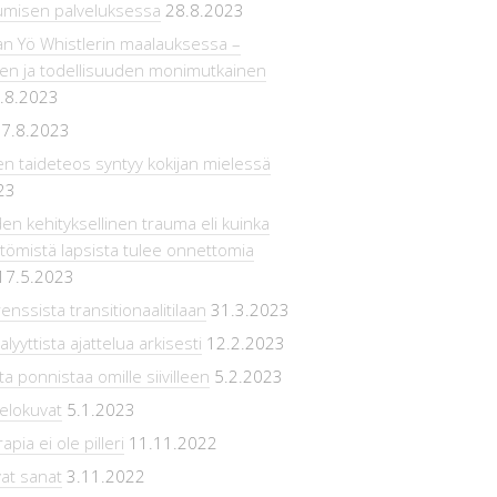
umisen palveluksessa
28.8.2023
an Yö Whistlerin maalauksessa –
ien ja todellisuuden monimutkainen
.8.2023
7.8.2023
en taideteos syntyy kokijan mielessä
23
n kehityksellinen trauma eli kuinka
ömistä lapsista tulee onnettomia
17.5.2023
enssista transitionaalitilaan
31.3.2023
lyyttista ajattelua arkisesti
12.2.2023
ta ponnistaa omille siivilleen
5.2.2023
elokuvat
5.1.2023
pia ei ole pilleri
11.11.2022
at sanat
3.11.2022