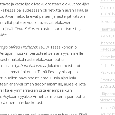
ttavat ja katselijat olivat vuorostaan elokuvantekijän
Valo tul
 kaikessa paljaudessaan oli hetkittäin aivan liikaa. Ja
inhimilli
. Aivan helpolla eivät päivien järjestelijät katsojia
Toivon p
mistellut puheenvuorot avasivat elokuvien
en jäivät
Timo Kaitaron
alustus surrealismista ja
Haahtela
äljet
.
surua ja
Ihannoitu
tigo (
Alfred Hitchcock,1958)
.
Tässä kohdin oli
käytöstä
Vertigon musiikin perusteellisen analyysin meille
Katse ko
tisestä näkökulmasta elokuvaan puhui
Kaipaus
 käsitteli
Juhani Pallasmaa
. Jokainen heistä toi
 ja ammattitaitonsa. Tämä lähestymistapa oli
Psykoana
ri puolien havainnointi antoi uusia ajatuksia
Emotiona
teen analyysi oman tiedon laitamille, alueelle, jota
27.9.20
, vaikka ei ymmärräkään siitä enempää kuin
Häpeänuo
. Psykoanalyytikko Anneli Larmo sen sijaan puhui
yleiseen
myötä enemmän kosketusta.
Inside 
kautta 
aama dokumentti toi katsomisen nykyaikaan. Siinä