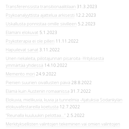
Transferenssista transitionaalitilaan
31.3.2023
Psykoanalyyttista ajattelua arkisesti
12.2.2023
Uskallusta ponnistaa omille siivilleen
5.2.2023
Elämäni elokuvat
5.1.2023
Psykoterapia ei ole pilleri
11.11.2022
Hapuilevat sanat
3.11.2022
Unen riekaleita, piilotajunnan pisaroita -Yrityksestä
ymmärtää yhdessä
14.10.2022
Memento mori
24.9.2022
Pienien suurien oivallusten päivä
28.8.2022
Elämä kuin Austenin romaanissa
31.7.2022
Elokuvia, mielikuvia, kuvia ja tunnelmia -Ajatuksia Sodankylän
elokuvafestareilla koetusta
12.7.2022
“Reunalla kuuluukin pelottaa…”
2.5.2022
Merkityksellisten valintojen tekeminen vai omien valintojen