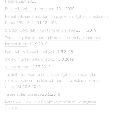
Helene
28.1.2020
Frozen II -Kohti tuntematonta
19.1.2020
Hämähäkkihämärästä lantion pajukoriin -Ajatuksia teoksesta
Runot 1995-2017
31.12.2019
SYSTEM CRASHER – Kun toivokin on liikaa
23.11.2019
Terveiset piilotajunnan tutkimusassistentilta, roadtripin
kartanlukijalta
10.9.2019
Kaikki lähtee hyvästä pohjasta
1.9.2019
Ookko muuten aatellu, että…
15.8.2019
Vapaa pudotus
16.7.2019
Täydellistä rakkautta etsimässä -Ajatuksia Sodankylän
elokuvafestivaalien elokuvatarjonnasta, Vakava leikki ja
Asako I&II
20.6.2019
Taiteen olemuksesta
25.5.2019
Katse – XII Elokuva ja Psyyke -symposium Helsingissä
29.3.2019