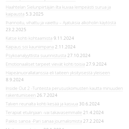
Haahtelan Sielunpiirtäjän ilta kuvaa lempeästi surua ja
kaipausta
5.3.2025
Ihannoitu, vihattu ja vaiettu – Ajatuksia alkoholin käytöstä
23.2.2025
Katse kohti kohtaamista
9.11.2024
Kaipaus soi kauniimpana
2.11.2024
Psykoanalyyttista suunnistusta
27.10.2024
Emotionaaliset tarpeet vievät kohti toisia
27.9.2024
Häpeänuorallatanssia eli taiteen yksityisestä yleiseen
8.9.2024
Inside Out 2 -Tunteista perususkomusten kautta minuuden
rakentumiseen
26.7.2024
Talven reunalta kohti kesää ja kasvua
30.6.2024
Terapiat etulinjaan -vai takavasemmalle
21.4.2024
Pakko sanoa -Pari sanaa journalismista
27.2.2024