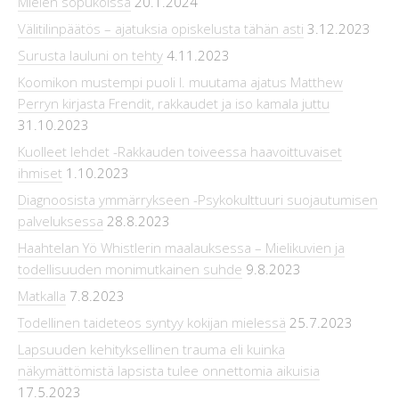
Mielen sopukoissa
20.1.2024
Välitilinpäätös – ajatuksia opiskelusta tähän asti
3.12.2023
Surusta lauluni on tehty
4.11.2023
Koomikon mustempi puoli l. muutama ajatus Matthew
Perryn kirjasta Frendit, rakkaudet ja iso kamala juttu
31.10.2023
Kuolleet lehdet -Rakkauden toiveessa haavoittuvaiset
ihmiset
1.10.2023
Diagnoosista ymmärrykseen -Psykokulttuuri suojautumisen
palveluksessa
28.8.2023
Haahtelan Yö Whistlerin maalauksessa – Mielikuvien ja
todellisuuden monimutkainen suhde
9.8.2023
Matkalla
7.8.2023
Todellinen taideteos syntyy kokijan mielessä
25.7.2023
Lapsuuden kehityksellinen trauma eli kuinka
näkymättömistä lapsista tulee onnettomia aikuisia
17.5.2023