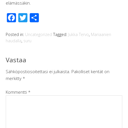
elämässäkin.
F
T
S
ac
wi
h
e
tt
ar
Posted in:
Uncategorized
Tagged:
Jukka Tervo
,
Mariaanien
haudalla
,
suru
b
er
e
o
Vastaa
o
k
Sähköpostiosoitettasi ei julkaista.
Pakolliset kentät on
merkitty
*
Kommentti
*