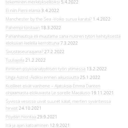
tekeminen merkityksellisiksi
5.4.2022
Ei niin Pieni elämä
3.4.2022
Manchester by the Sea -Voiko surua karata?
1.4.2022
Pahempi toistaan
18.3.2022
Pahanhautoja eli muutama sana nuoren tytön kehityksestä
elokuvan kielellä kerrottuna
7.3.2022
Sivustaseuraajana?
27.2.2022
Tuuliajolla
21.2.2022
Ihminen psykoanalyyttisen työn ytimessä
13.2.2022
Unga Astrid -Äidiksi ennen aikuisuutta
25.1.2022
Kuolleet eivät vanhene – Ajatuksia Emma Danten
ohjaamasta elokuvasta Le sorelle Macaluso
19.11.2021
Syvissä vesissä uivat suuret kalat, merten syvänteissä
hirviöt
24.10.2021
Pöydän hiontaa
29.9.2021
Isä ja ajan katoaminen
12.9.2021