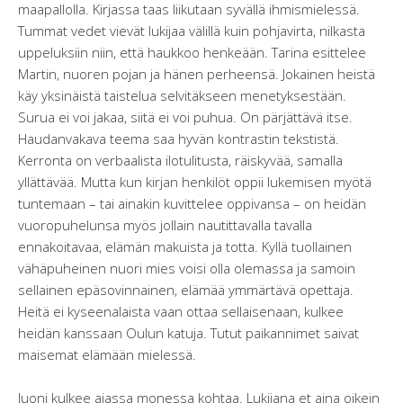
maapallolla. Kirjassa taas liikutaan syvällä ihmismielessä.
Tummat vedet vievät lukijaa välillä kuin pohjavirta, nilkasta
uppeluksiin niin, että haukkoo henkeään. Tarina esittelee
Martin, nuoren pojan ja hänen perheensä. Jokainen heistä
käy yksinäistä taistelua selvitäkseen menetyksestään.
Surua ei voi jakaa, siitä ei voi puhua. On pärjättävä itse.
Haudanvakava teema saa hyvän kontrastin tekstistä.
Kerronta on verbaalista ilotulitusta, räiskyvää, samalla
yllättävää. Mutta kun kirjan henkilöt oppii lukemisen myötä
tuntemaan – tai ainakin kuvittelee oppivansa – on heidän
vuoropuhelunsa myös jollain nautittavalla tavalla
ennakoitavaa, elämän makuista ja totta. Kyllä tuollainen
vähäpuheinen nuori mies voisi olla olemassa ja samoin
sellainen epäsovinnainen, elämää ymmärtävä opettaja.
Heitä ei kyseenalaista vaan ottaa sellaisenaan, kulkee
heidän kanssaan Oulun katuja. Tutut paikannimet saivat
maisemat elämään mielessä.
Juoni kulkee ajassa monessa kohtaa. Lukijana et aina oikein