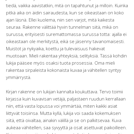
tiedä, vaikka aavistatkin, mitä on tapahtunut ja milloin. Kuinka
pitkä aika on äidin sairaudesta, kun se oikeastaan on koko
ajan läsnä. Ellei kuolema, niin sen varjot, mitä kaikesta
seuraa. Rakenne välittää hyvin tunnelman siitä, mikä on
surussa, erityisesti suremattomassa surussa totta: ajalla ei
oikeastaan ole merkitystä, eikä se jäsenny tavanomaisesti.
Muistot ja nykyaika, koettu ja tulevaisuus hakevat
muotoaan. Mieli rakentaa yhteyksiä, selityksiä. Tässä kohdin
lukija pääsee myös osaksi tuota prosessia. Oma mieli
rakentaa sirpaleista kokonaista kuvaa ja vähitellen syntyy
ymmärrystä.
Kirjan rakenne on lukijan kannalta koukuttava. Tervo toimii
kirjassa kuin kuvavisan vetäjä, paljastaen ruudun kerrallaan
niin, että vasta lopussa voi ymmärtää, miten kaikki asiat
liittyvät toisiinsa. Mutta kyllä, lukija voi saada kokemuksen
siitä, että oivaltaa, ainakin välillä ja se on palkitsevaa. Kuva
aukeaa vähitellen, saa syvyyttä ja osat asettuvat paikoilleen.