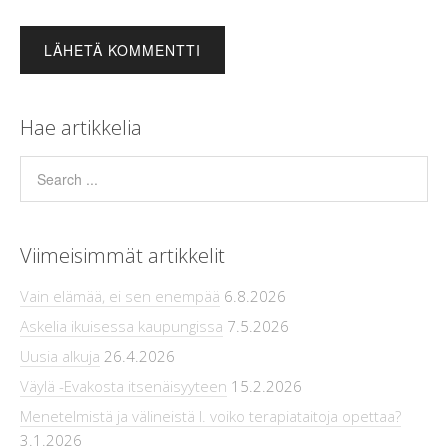
Hae artikkelia
Viimeisimmät artikkelit
Vain elämää, ei sen enempää
6.8.2026
Askelia ikuisessa kaupungissa
7.5.2026
Uusia alkuja
26.4.2026
Väylä -Evakosta itsenäisyyteen
15.2.2026
Menetelmistä ja välineistä l. voiko terapiataitoja opettaa?
3.1.2026