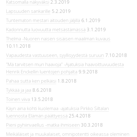
Katsomalla näkyväksi
2.3.2019
Lapsuuden sankarille
5.2.2019
Tuntematon mestari aitouden jäljillä
6.1.2019
Kadonnutta luovuutta metsästämässä
3.1.2019
Thelma -Nuoren naisen sisäisen maailman kuvaus
10.11.2018
Vapaudesta vastuuseen, syyllisyydestä suruun
7.10.2018
”Mä tarvitsen mun haavoja” -Ajatuksia haavoittuvuudesta
Henrik Enckellin luentojen pohjalta
9.9.2018
Pahaa sutta ken pelkäisi
1.8.2018
Tykkää ja jaa
8.6.2018
Toinen viiva
13.5.2018
Käyn aina kohti kuolemaa -ajatuksia Pirkko Siltalan
luennosta Elämän päättyessä
25.4.2018
Pieni pyhiinvaellus -matka ihmiseen
30.3.2018
Meikäläiset ja muukalaiset, omnipotentti oikeassa oleminen