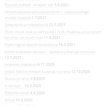
Fyysiset puitteet -terapian koti
5.9.2021
Perjantailahjasta peruskysymyksiin l. rakkausteologin
esseitä hyveistä
1.7.2021
Siitepölystä ja hölynpölystä
22.5.2021
TISsit, missit, exät ja vaihtoparit l. hullu maailma, jossa toisen
kärsimys on toisen huvi
11.4.2021
Psyko-logi-terapeutti tavattavissa
16.3.2021
Kolme kuukautta aamuun – ajatuksia julkaisuprosessista
12.1.2021
Unelmien matkassa
6.11.2020
Joskus harvoin ihmiset kuolevat nuorena
12.10.2020
Alussa on arvio
3.8.2020
K niin kuin…
16.5.2020
Etätyöterveiset
4.4.2020
Arrival
10.3.2020