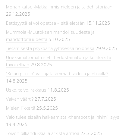
Monan katse -Matka ihmismieleen ja taidehistoriaan
29.12.2025
Eettisyyttä ei voi opettaa – sitä eletään
15.11.2025
Mummola -Muutoksen mahdollisuudesta ja
mahdottomuudesta
5.10.2025
Tietämisestä psykoanalyyttisessa hoidossa
29.9.2025
Uneksimattomat unet -Tiedostamaton ja kuinka sitä
tavoitellaan
29.8.2025
“Kelan piikkiin” vai lujalla ammattitaidolla ja etiikalla?
14.8.2025
Usko, toivo, rakkaus
11.8.2025
Vaivan väärti?
27.7.2025
Mielen liikkeitä
25.5.2025
Valo tulee sisään halkeamista -therabotit ja inhimillisyys
13.4.2025
Toivon pilkahduksia ja arkista armoa
23.3.2025