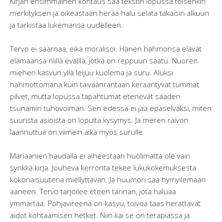
Kirjan ensimmäinen kohtaus saa tekstin lopussa toisenkin
merkityksen ja oikeastaan herää halu selata takaisin alkuun
ja tarkistaa lukemansa uudelleen.
Tervo ei saarnaa, eikä moralisoi. Hänen hahmonsa elävät
elämäänsä niillä eväillä, jotka on reppuun saatu. Nuoren
miehen kasvun yllä leijuu kuolema ja suru. Aluksi
hahmottomana kuin taivaanrantaan kerääntyvät tummat
pilvet, mutta lopussa tapahtumat etenevät saaden
tsunamin tuhovoiman. Sen edessä ei jää epäselväksi, miten
suurista asioista on lopulta kysymys. Ja meren raivon
laannuttua on viimein aika myös surulle.
Mariaanien haudalla ei aiheestaan huolimatta ole vain
synkkä kirja. Jouheva kerronta tekee lukukokemuksesta
kokonaisuutena miellyttävän. Ja huumori saa hymyilemään
ääneen. Tervo tarjoilee eteen tarinan, jota haluaa
ymmärtää. Pohjavireenä on kasvu, toivoa taas herättävät
aidot kohtaamisen hetket. Niin kai se on terapiassa ja