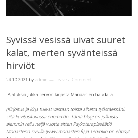
Syvissä vesissä uivat suuret
kalat, merten syvänteissä
hirviöt
24.10.2021
by
admin
Leave a Comment
-Ajatuksia Jukka Tervon kirjasta Mariaanien haudalla.
(Kirjoitus ja kirja tulivat vastaan toista aihetta työstäessäni,
siitä kuvituskuvassa enemmän. Tämä blogi on julkaistu
aiemmin reilu neljä vuotta sitten Psykoterapiasäätiö
Monasterin sivuilla (www.monasteri.fi) ja Tervokin on ehtinyt