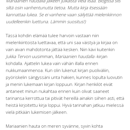
Mariaanien haudalla jälkeen julkaista vielä lisää. Blogissa siis
siltä osin vanhentunutta tietoa. Mutta kirja itsessään
kannattaa lukea. Se ei vanhene vaan säilyttää mielenkiinnon
uudelleenkin luettuna. Lämmin suositus!)
Tässä kohdin elämää tulee harvoin vastaan niin
mielenkiintoista luettavaa, että uni saa väistyä ja kirjaa on
vain aivan mahdotonta jättää kesken. Niin kävi kuitenkin
Jukka Tervon
uusimman,
Mariaanien haudalla
-kirjan
kohdalla. Ajattelin lukea vain vähän illalla ennen
nukkumaanmenoa. Kun olin lukenut kirjan puoliväliin,
pyöriskelin sängyssäni unta hakien, kunnes lopulta luovutin
ja menin lukemaan kirjan loppuun. Kirjan henkilöt eivät
antaneet minun nukahtaa ennen kuin olivat saaneet
tarinansa kerrottua tai pitivät hereillä ainakin siihen asti, että
heistä kirjoitettu kirja loppui. Hyvä tarinahan jatkuu mielessä
vielä pitkään lukemisen jälkeen.
Mariaanien hauta on meren syvänne, syvin kohta