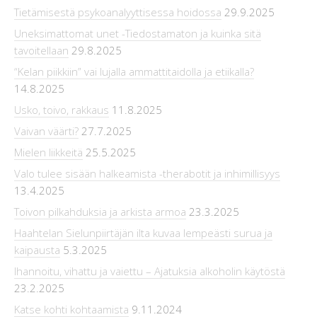
Tietämisestä psykoanalyyttisessa hoidossa
29.9.2025
Uneksimattomat unet -Tiedostamaton ja kuinka sitä
tavoitellaan
29.8.2025
“Kelan piikkiin” vai lujalla ammattitaidolla ja etiikalla?
14.8.2025
Usko, toivo, rakkaus
11.8.2025
Vaivan väärti?
27.7.2025
Mielen liikkeitä
25.5.2025
Valo tulee sisään halkeamista -therabotit ja inhimillisyys
13.4.2025
Toivon pilkahduksia ja arkista armoa
23.3.2025
Haahtelan Sielunpiirtäjän ilta kuvaa lempeästi surua ja
kaipausta
5.3.2025
Ihannoitu, vihattu ja vaiettu – Ajatuksia alkoholin käytöstä
23.2.2025
Katse kohti kohtaamista
9.11.2024