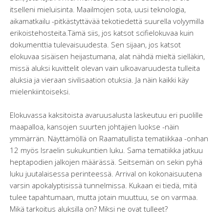
itselleni mieluisinta. Maailmojen sota, uusi teknologia,
aikamatkailu -pitkästyttävää tekotiedettä suurella volyymilla
erikoistehosteita.Tämä siis, jos katsot scifielokuvaa kuin
dokumenttia tulevaisuudesta. Sen sijaan, jos katsot
elokuvaa sisäisen heijastumana, alat nähdä mieltä sielläkin,
missä aluksi kuvittelit olevan vain ulkoavaruudesta tulleita
aluksia ja vieraan sivilisaation otuksia. Ja näin kaikki käy
mielenkiintoiseksi.
Elokuvassa kaksitoista avaruusalusta laskeutuu eri puolille
maapalloa, kansojen suurten johtajien luokse -näin
ymmärrän. Näyttämöllä on Raamatullista tematiikkaa -onhan
12 myös Israelin sukukuntien luku. Sama tematiikka jatkuu
heptapodien jalkojen määrässä. Seitsemän on sekin pyhä
luku juutalaisessa perinteessä. Arrival on kokonaisuutena
varsin apokalyptisissä tunnelmissa. Kukaan ei tiedä, mitä
tulee tapahtumaan, mutta jotain muuttuu, se on varmaa.
Mikä tarkoitus aluksilla on? Miksi ne ovat tulleet?