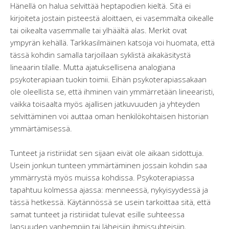
Hänellä on halua selvittää heptapodien kieltä. Sitä ei
kirjoiteta jostain pisteestä aloittaen, ei vasemmalta oikealle
tai oikealta vasemmalle tai ylhäältä alas. Merkit ovat
ympyrän kehällä. Tarkkasilmäinen katsoja voi huomata, että
tässä kohdin samalla tarjoillaan syklistä aikakäsitystä
lineaarin tilalle. Mutta ajatuksellisena analogiana
psykoterapiaan tuokin toimii. Eihän psykoterapiassakaan
ole oleellista se, että ihminen vain ymmärretään lineearisti,
vaikka toisaalta myös ajallisen jatkuvuuden ja yhteyden
selvittäminen voi auttaa oman henkilökohtaisen historian
ymmärtämisessä.
Tunteet ja ristiriidat sen sijaan eivät ole aikaan sidottuja.
Usein jonkun tunteen ymmärtäminen jossain kohdin saa
ymmärrystä myös muissa kohdissa. Psykoterapiassa
tapahtuu kolmessa ajassa: menneessä, nykyisyydessä ja
tässä hetkessä. Käytännössä se usein tarkoittaa sitä, että
samat tunteet ja ristiriidat tulevat esille suhteessa
lapsuuden vanhempiin tai läheisiin ihmissuhteisiin,