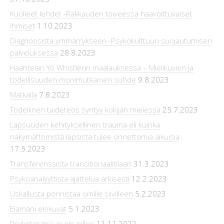
Kuolleet lehdet -Rakkauden toiveessa haavoittuvaiset
ihmiset
1.10.2023
Diagnoosista ymmärrykseen -Psykokulttuuri suojautumisen
palveluksessa
28.8.2023
Haahtelan Yö Whistlerin maalauksessa – Mielikuvien ja
todellisuuden monimutkainen suhde
9.8.2023
Matkalla
7.8.2023
Todellinen taideteos syntyy kokijan mielessä
25.7.2023
Lapsuuden kehityksellinen trauma eli kuinka
näkymättömistä lapsista tulee onnettomia aikuisia
17.5.2023
Transferenssista transitionaalitilaan
31.3.2023
Psykoanalyyttista ajattelua arkisesti
12.2.2023
Uskallusta ponnistaa omille siivilleen
5.2.2023
Elämäni elokuvat
5.1.2023
Psykoterapia ei ole pilleri
11.11.2022