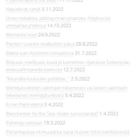
Hapuilevat sanat
3.11.2022
Unen riekaleita, piilotajunnan pisaroita -Yrityksestä
ymmärtää yhdessä
14.10.2022
Memento mori
24.9.2022
Pienien suurien oivallusten päivä
28.8.2022
Elämä kuin Austenin romaanissa
31.7.2022
Elokuvia, mielikuvia, kuvia ja tunnelmia -Ajatuksia Sodankylän
elokuvafestareilla koetusta
12.7.2022
“Reunalla kuuluukin pelottaa…”
2.5.2022
Merkityksellisten valintojen tekeminen vai omien valintojen
tekeminen merkityksellisiksi
5.4.2022
Ei niin Pieni elämä
3.4.2022
Manchester by the Sea -Voiko surua karata?
1.4.2022
Pahempi toistaan
18.3.2022
Pahanhautoja eli muutama sana nuoren tytön kehityksestä