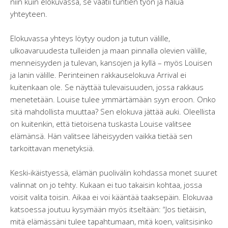
niin kuin elokuvassa, se vaatii tuntien työn ja halua
yhteyteen.
Elokuvassa yhteys löytyy oudon ja tutun välille,
ulkoavaruudesta tulleiden ja maan pinnalla olevien välille,
menneisyyden ja tulevan, kansojen ja kyllä – myös Louisen
ja Ianin välille. Perinteinen rakkauselokuva Arrival ei
kuitenkaan ole. Se näyttää tulevaisuuden, jossa rakkaus
menetetään. Louise tulee ymmärtämään syyn eroon. Onko
sitä mahdollista muuttaa? Sen elokuva jättää auki. Oleellista
on kuitenkin, että tietoisena tuskasta Louise valitsee
elämänsä. Hän valitsee läheisyyden vaikka tietää sen
tarkoittavan menetyksiä.
Keski-ikäistyessä, elämän puolivälin kohdassa monet suuret
valinnat on jo tehty. Kukaan ei tuo takaisin kohtaa, jossa
voisit valita toisin. Aikaa ei voi kääntää taaksepäin. Elokuvaa
katsoessa joutuu kysymään myös itseltään: “Jos tietäisin,
mitä elämässäni tulee tapahtumaan, mitä koen, valitsisinko