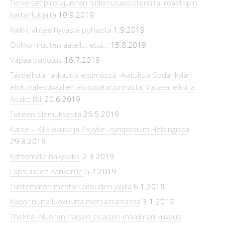
Terveiset piilotajunnan tutkimusassistentilta, roadtripin
kartanlukijalta
10.9.2019
Kaikki lähtee hyvästä pohjasta
1.9.2019
Ookko muuten aatellu, että…
15.8.2019
Vapaa pudotus
16.7.2019
Täydellistä rakkautta etsimässä -Ajatuksia Sodankylän
elokuvafestivaalien elokuvatarjonnasta, Vakava leikki ja
Asako I&II
20.6.2019
Taiteen olemuksesta
25.5.2019
Katse – XII Elokuva ja Psyyke -symposium Helsingissä
29.3.2019
Katsomalla näkyväksi
2.3.2019
Lapsuuden sankarille
5.2.2019
Tuntematon mestari aitouden jäljillä
6.1.2019
Kadonnutta luovuutta metsästämässä
3.1.2019
Thelma -Nuoren naisen sisäisen maailman kuvaus