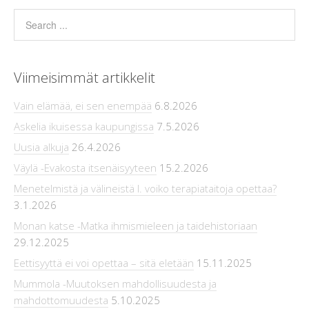
Viimeisimmät artikkelit
Vain elämää, ei sen enempää
6.8.2026
Askelia ikuisessa kaupungissa
7.5.2026
Uusia alkuja
26.4.2026
Väylä -Evakosta itsenäisyyteen
15.2.2026
Menetelmistä ja välineistä l. voiko terapiataitoja opettaa?
3.1.2026
Monan katse -Matka ihmismieleen ja taidehistoriaan
29.12.2025
Eettisyyttä ei voi opettaa – sitä eletään
15.11.2025
Mummola -Muutoksen mahdollisuudesta ja
mahdottomuudesta
5.10.2025