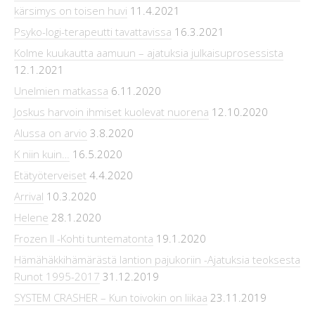
kärsimys on toisen huvi
11.4.2021
Psyko-logi-terapeutti tavattavissa
16.3.2021
Kolme kuukautta aamuun – ajatuksia julkaisuprosessista
12.1.2021
Unelmien matkassa
6.11.2020
Joskus harvoin ihmiset kuolevat nuorena
12.10.2020
Alussa on arvio
3.8.2020
K niin kuin…
16.5.2020
Etätyöterveiset
4.4.2020
Arrival
10.3.2020
Helene
28.1.2020
Frozen II -Kohti tuntematonta
19.1.2020
Hämähäkkihämärästä lantion pajukoriin -Ajatuksia teoksesta
Runot 1995-2017
31.12.2019
SYSTEM CRASHER – Kun toivokin on liikaa
23.11.2019