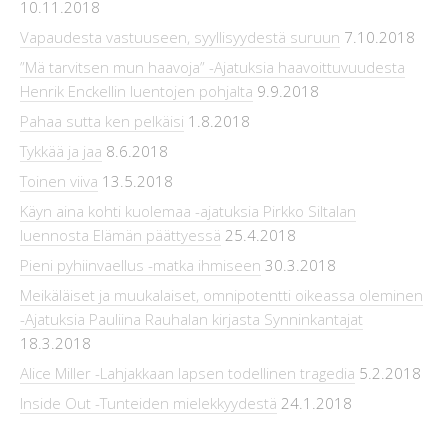
10.11.2018
Vapaudesta vastuuseen, syyllisyydestä suruun
7.10.2018
”Mä tarvitsen mun haavoja” -Ajatuksia haavoittuvuudesta
Henrik Enckellin luentojen pohjalta
9.9.2018
Pahaa sutta ken pelkäisi
1.8.2018
Tykkää ja jaa
8.6.2018
Toinen viiva
13.5.2018
Käyn aina kohti kuolemaa -ajatuksia Pirkko Siltalan
luennosta Elämän päättyessä
25.4.2018
Pieni pyhiinvaellus -matka ihmiseen
30.3.2018
Meikäläiset ja muukalaiset, omnipotentti oikeassa oleminen
-Ajatuksia Pauliina Rauhalan kirjasta Synninkantajat
18.3.2018
Alice Miller -Lahjakkaan lapsen todellinen tragedia
5.2.2018
Inside Out -Tunteiden mielekkyydestä
24.1.2018