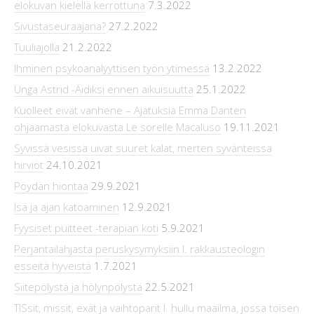
elokuvan kielellä kerrottuna
7.3.2022
Sivustaseuraajana?
27.2.2022
Tuuliajolla
21.2.2022
Ihminen psykoanalyyttisen työn ytimessä
13.2.2022
Unga Astrid -Äidiksi ennen aikuisuutta
25.1.2022
Kuolleet eivät vanhene – Ajatuksia Emma Danten
ohjaamasta elokuvasta Le sorelle Macaluso
19.11.2021
Syvissä vesissä uivat suuret kalat, merten syvänteissä
hirviöt
24.10.2021
Pöydän hiontaa
29.9.2021
Isä ja ajan katoaminen
12.9.2021
Fyysiset puitteet -terapian koti
5.9.2021
Perjantailahjasta peruskysymyksiin l. rakkausteologin
esseitä hyveistä
1.7.2021
Siitepölystä ja hölynpölystä
22.5.2021
TISsit, missit, exät ja vaihtoparit l. hullu maailma, jossa toisen