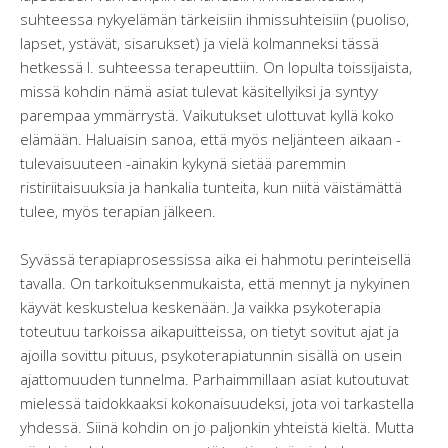
suhteessa nykyelämän tärkeisiin ihmissuhteisiin (puoliso,
lapset, ystävät, sisarukset) ja vielä kolmanneksi tässä
hetkessä l. suhteessa terapeuttiin. On lopulta toissijaista,
missä kohdin nämä asiat tulevat käsitellyiksi ja syntyy
parempaa ymmärrystä. Vaikutukset ulottuvat kyllä koko
elämään. Haluaisin sanoa, että myös neljänteen aikaan -
tulevaisuuteen -ainakin kykynä sietää paremmin
ristiriitaisuuksia ja hankalia tunteita, kun niitä väistämättä
tulee, myös terapian jälkeen.
Syvässä terapiaprosessissa aika ei hahmotu perinteisellä
tavalla. On tarkoituksenmukaista, että mennyt ja nykyinen
käyvät keskustelua keskenään. Ja vaikka psykoterapia
toteutuu tarkoissa aikapuitteissa, on tietyt sovitut ajat ja
ajoilla sovittu pituus, psykoterapiatunnin sisällä on usein
ajattomuuden tunnelma. Parhaimmillaan asiat kutoutuvat
mielessä taidokkaaksi kokonaisuudeksi, jota voi tarkastella
yhdessä. Siinä kohdin on jo paljonkin yhteistä kieltä. Mutta