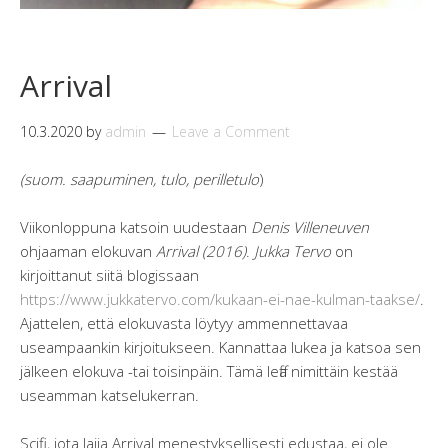
Arrival
10.3.2020
by
admin
Leave a Comment
(suom. saapuminen, tulo, perilletulo
)
Viikonloppuna katsoin uudestaan
Denis Villeneuven
ohjaaman elokuvan
Arrival (2016)
.
Jukka Tervo
on
kirjoittanut siitä blogissaan
https://www.jukkatervo.com/kukaan-ei-nae-kulman-taakse/
.
Ajattelen, että elokuvasta löytyy ammennettavaa
useampaankin kirjoitukseen. Kannattaa lukea ja katsoa sen
jälkeen elokuva -tai toisinpäin. Tämä leffa nimittäin kestää
useamman katselukerran.
Scifi, jota lajia Arrival menestyksellisesti edustaa, ei ole