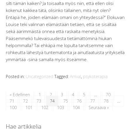
silti tämän kaiken? Ja toisaalta myös niin, että ellen olisi
kokenut kaikkea tätä, olisinko tällainen, mitä nyt olen?
Entäpä he, joiden elämään omani on yhteydessä?” Elokuvan
Louise teki valinnan elämästään tietäen, että se sisältää
sekä äärimmäistä onnea että raskaita menetyksiä.
Pääsemmekö tulevaisuudesta tietämättöminä hiukan
helpommalla? Tai ehkäpä me lopulta tarvitsemme vain
rohkeutta lähestyä tuntematonta ja ainutlaatuista yrityksellä
ymmärtää -siinä samalla myös itseämme.
Posted in:
Uncategorized
Tagged:
Arrival
,
psykoterapia
« Edellinen
1
2
3
4
5
…
70
71
72
73
74
75
76
77
78
…
100
101
102
103
104
Seuraava »
Hae artikkelia