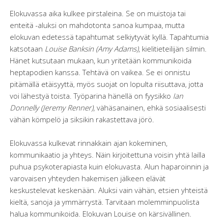
Elokuvassa aika kulkee pirstaleina. Se on muistoja tai
enteitä -aluksi on mahdotonta sanoa kumpaa, mutta
elokuvan edetessä tapahtumat selkiytyvät kyllä. Tapahtumia
katsotaan
Louise Banksin (Amy Adams)
, kielitieteilijän silmin.
Hänet kutsutaan mukaan, kun yritetään kommunikoida
heptapodien kanssa. Tehtävä on vaikea. Se ei onnistu
pitämällä etäisyyttä, myös suojat on lopulta riisuttava, jotta
voi lähestyä toista. Työparina hänellä on fyysikko
Ian
Donnelly (Jeremy Renner)
, vähäsanainen, ehkä sosiaalisesti
vähän kömpelö ja siksikin rakastettava jörö.
Elokuvassa kulkevat rinnakkain ajan kokeminen,
kommunikaatio ja yhteys. Näin kirjoitettuna voisin yhtä lailla
puhua psykoterapiasta kuin elokuvasta. Alun haparoinnin ja
varovaisen yhteyden hakemisen jälkeen elävät
keskustelevat keskenään. Aluksi vain vähän, etsien yhteistä
kieltä, sanoja ja ymmärrystä. Tarvitaan molemminpuolista
halua kommunikoida. Elokuvan Louise on kärsivällinen.