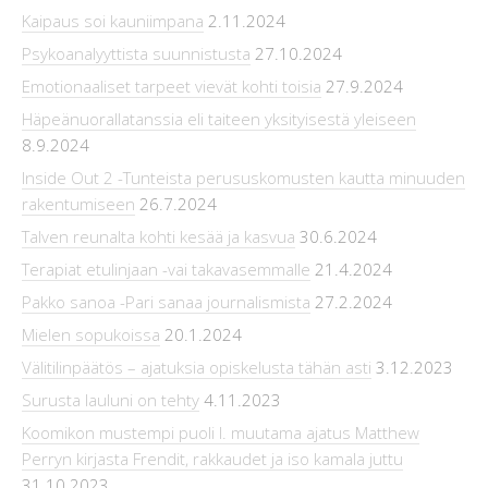
Kaipaus soi kauniimpana
2.11.2024
Psykoanalyyttista suunnistusta
27.10.2024
Emotionaaliset tarpeet vievät kohti toisia
27.9.2024
Häpeänuorallatanssia eli taiteen yksityisestä yleiseen
8.9.2024
Inside Out 2 -Tunteista perususkomusten kautta minuuden
rakentumiseen
26.7.2024
Talven reunalta kohti kesää ja kasvua
30.6.2024
Terapiat etulinjaan -vai takavasemmalle
21.4.2024
Pakko sanoa -Pari sanaa journalismista
27.2.2024
Mielen sopukoissa
20.1.2024
Välitilinpäätös – ajatuksia opiskelusta tähän asti
3.12.2023
Surusta lauluni on tehty
4.11.2023
Koomikon mustempi puoli l. muutama ajatus Matthew
Perryn kirjasta Frendit, rakkaudet ja iso kamala juttu
31.10.2023