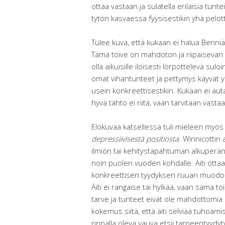
ottaa vastaan ja sulatella erilaisia tunt
tytön kasvaessa fyysisestikin yhä pelo
Tulee kuva, että kukaan ei halua Benniä
Tämä toive on mahdoton ja riipaisevan s
olla aikuisille iloisesti lörpöttelevä sul
omat vihantunteet ja pettymys käyvät yl
usein konkreettisestikin. Kukaan ei a
hyvä tahto ei riitä, vaan tarvitaan vasta
Elokuvaa katsellessa tuli mieleen myös 
depressiivisestä positiosta
. Winnicottin
ilmiön tai kehitystapahtuman alkuperä
noin puolen vuoden kohdalle. Äiti otta
konkreettisen tyydyksen ruuan muodoss
Äiti ei rangaise tai hylkää, vaan sama
tarve ja tunteet eivät ole mahdottomia
kokemus siitä, että äiti selviää tuhoami
rinnalla oleva vauva etsii tarpeentyydyty