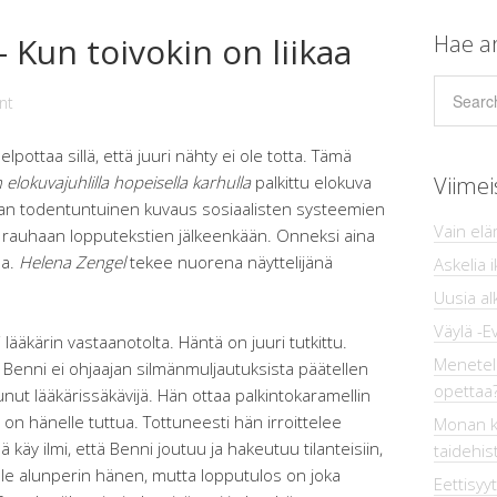
Kun toivokin on liikaa
Hae ar
nt
lpottaa sillä, että juuri nähty ei ole totta. Tämä
in elokuvajuhlilla hopeisella karhulla
palkittu elokuva
Viimei
van todentuntuinen kuvaus sosiaalisten systeemien
Vain el
tä rauhaan lopputekstien jälkeenkään. Onneksi aina
la.
Helena Zengel
tekee nuorena näyttelijänä
Askelia 
Uusia al
Väylä -E
lääkärin vastaanotolta. Häntä on juuri tutkittu.
Menetelmi
 Benni ei ohjaajan silmänmuljautuksista päätellen
opettaa
ut lääkärissäkävijä. Hän ottaa palkintokaramellin
 on hänelle tuttua. Tottuneesti hän irroittelee
Monan k
käy ilmi, että Benni joutuu ja hakeutuu tilanteisiin,
taidehis
 ole alunperin hänen, mutta lopputulos on joka
Eettisyyt