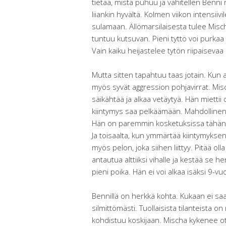
tietää, mistä puhuu ja vähitellen Benni
liiankin hyvältä. Kolmen viikon intensiiv
sulamaan. Ällömarsilaisesta tulee Mischa
tuntuu kutsuvan. Pieni tyttö voi purkaa
Vain kaiku heijastelee tytön riipaisevaa
Mutta sitten tapahtuu taas jotain. Kun a
myös syvät aggression pohjavirrat. Misc
säikähtää ja alkaa vetäytyä. Hän mietti
kiintymys saa pelkäämään. Mahdollinen s
Hän on paremmin kosketuksissa tähän pu
Ja toisaalta, kun ymmärtää kiintymyks
myös pelon, joka siihen liittyy. Pitää 
antautua alttiiksi vihalle ja kestää se 
pieni poika. Hän ei voi alkaa isäksi 9-vuot
Bennillä on herkkä kohta. Kukaan ei saa
silmittömästi. Tuollaisista tilanteista o
kohdistuu koskijaan. Mischa kykenee o