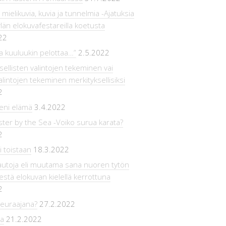
 mielikuvia, kuvia ja tunnelmia -Ajatuksia
än elokuvafestareilla koetusta
22
a kuuluukin pelottaa…”
2.5.2022
sellisten valintojen tekeminen vai
lintojen tekeminen merkityksellisiksi
2
ieni elämä
3.4.2022
er by the Sea -Voiko surua karata?
2
 toistaan
18.3.2022
utoja eli muutama sana nuoren tytön
estä elokuvan kielellä kerrottuna
2
seuraajana?
27.2.2022
la
21.2.2022