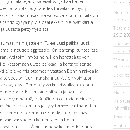
n ryhmäkoteja, jotka eivät voi jatkaa hänen
15.11.2
pientä raivotarta, jota edes turvalasi ei pysty
Mummola
kasta hän saa mukaansa valokuva-albumin. Niitä on
mahdot
e tahdo pysyä hyllyllä päällekkäin. Ne ovat karua
Tietämis
 ja uusista pettymyksistä.
29.9.20
raumaa, näin ajattelen. Tulee uusi paikka, uusi
Uneksim
a samalla nousee aggressio. On parempi tuhota itse
sitä tavo
erran. Äiti toimii myös näin. Hän herättää toivon,
“Kelan pi
ille, katsomaan uutta paikkaa. Ja kerta toisensa
etiikalla?
iti ei ole valmis ottamaan vastaan Bennin raivoa ja
Usko, to
ka toiveet on juuri murskannut. Äiti on voimaton
Vaivan v
sessa, jossa Benni käy karkureissullaan kotona,
 komeroon odottamaan poliiseja ja paluuta
Mielen li
taan ymmärtää, että näin on ollut aiemminkin. Ja
Valo tul
a. Äidin avuttomuus ja kyvyttömyys vastaanottaa
inhimilli
a Bennin nuorempiin sisaruksiin, jotka saavat
Toivon p
din vain väsyneesti komentaessa heitä
Haahtela
vat hataralla. Äidin tunnesäiliö, mahdollisuus