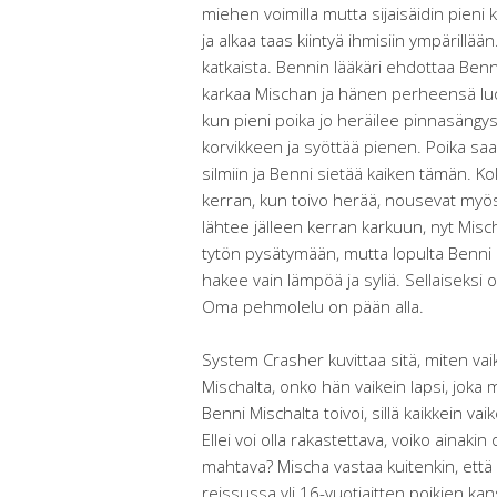
miehen voimilla mutta sijaisäidin pieni 
ja alkaa taas kiintyä ihmisiin ympärillä
katkaista. Bennin lääkäri ehdottaa Benni
karkaa Mischan ja hänen perheensä lu
kun pieni poika jo heräilee pinnasäng
korvikkeen ja syöttää pienen. Poika saa
silmiin ja Benni sietää kaiken tämän. K
kerran, kun toivo herää, nousevat myös
lähtee jälleen kerran karkuun, nyt Misc
tytön pysätymään, mutta lopulta Benni p
hakee vain lämpöä ja syliä. Sellaiseksi 
Oma pehmolelu on pään alla.
System Crasher kuvittaa sitä, miten v
Mischalta, onko hän vaikein lapsi, joka m
Benni Mischalta toivoi, sillä kaikkein vai
Ellei voi olla rakastettava, voiko ainak
mahtava? Mischa vastaa kuitenkin, että 
reissussa yli 16-vuotiaitten poikien ka