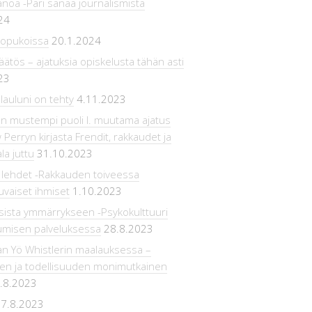
noa -Pari sanaa journalismista
24
sopukoissa
20.1.2024
npäätös – ajatuksia opiskelusta tähän asti
23
lauluni on tehty
4.11.2023
n mustempi puoli l. muutama ajatus
Perryn kirjasta Frendit, rakkaudet ja
la juttu
31.10.2023
 lehdet -Rakkauden toiveessa
uvaiset ihmiset
1.10.2023
sista ymmärrykseen -Psykokulttuuri
umisen palveluksessa
28.8.2023
an Yö Whistlerin maalauksessa –
ien ja todellisuuden monimutkainen
.8.2023
7.8.2023