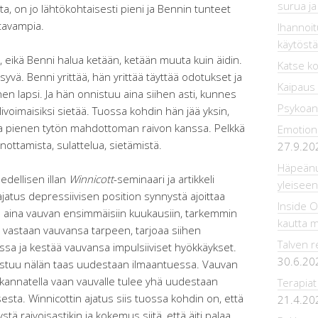
surua ja
eita, on jo lähtökohtaisesti pieni ja Bennin tunteet
ttavampia.
Ihannoitu
käytöstä
, eikä Benni halua ketään, ketään muuta kuin äidin.
Katse ko
yvä. Benni yrittää, hän yrittää täyttää odotukset ja
Kaipaus
oinen lapsi. Ja hän onnistuu aina siihen asti, kunnes
Psykoana
ivoimaisiksi sietää. Tuossa kohdin hän jää yksin,
uta pienen tytön mahdottoman raivon kanssa. Pelkkä
Emotiona
anottamista, sulattelua, sietämistä.
27.9.20
Häpeänuo
edellisen illan
Winnicott
-seminaari ja artikkeli
yleiseen
 ajatus depressiivisen position synnystä ajoittaa
Inside 
n aina vauvan ensimmäisiin kuukausiin, tarkemmin
kautta 
a vastaan vauvansa tarpeen, tarjoaa siihen
Talven r
a ja kestää vauvansa impulsiiviset hyökkäykset.
30.6.20
 toistuu nälän taas uudestaan ilmaantuessa. Vauvan
 kannatella vaan vauvalle tulee yhä uudestaan
Terapiat
sesta. Winnicottin ajatus siis tuossa kohdin on, että
21.4.20
stä raivoisastikin ja kokemus siitä, että äiti palaa