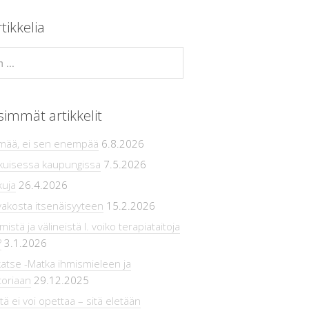
tikkelia
simmät artikkelit
ämää, ei sen enempää
6.8.2026
ikuisessa kaupungissa
7.5.2026
kuja
26.4.2026
vakosta itsenäisyyteen
15.2.2026
stä ja välineistä l. voiko terapiataitoja
?
3.1.2026
atse -Matka ihmismieleen ja
toriaan
29.12.2025
tä ei voi opettaa – sitä eletään