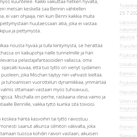
 myös kuuntelee. Kaikki vaikuttaa hetken hyvältä,
Todellin
ileiri metsän keskellä saa Bennin vähitellen
25.7.20
, ei vain ohjaaja, niin kuin Benni kaikkia muita
Lapsuude
 pettymystään huutaessaan äitiä, joka ei vastaa.
näkymätt
 kipua ja pettymystä.
aikuisia
lkaa nousta hyvää ja tulla kiintymystä, se herättää
Transfer
hassa on kaikupohja näille tunnelmille ja hän
Psykoana
i olevansa pelastajafantasioiden vallassa, oma
Uskallus
ijaisäiti kuvaa, että tuo tyttö on vienyt sydämen.
Elämäni 
oleen, joka Mischan täytyy niin vahvasti kieltää.
en ja tuhoamisen vuorottelun dynamiikkaa, ymmärtää
Psykotera
olla valmis ottamaan vastaan myös tuhoavuus,
Hapuilev
hengissä. Mischalla on perhe, raskaana oleva vaimo ja
Unen rie
iaalle Bennille, vaikka tyttö kuinka sitä toivoisi.
Yrityks
Mement
 koskea häntä kasvoihin tai tyttö raivostuu
n monesti saanut alkunsa silmitön väkivalta, joka
Pienien 
ttamaan tuossa kohdin raivon vastaan, aikuisen
Elämä k