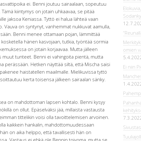
kasvattipoika ei. Benni joutuu sairaalaan, sopeutuu
Elokuvia,
än. Tämä kiintymys on jotain uhkaavaa, se pitää
Sodankyl
lle jaksoa Keniassa. Tyttö ei halua lähteä vaan
12.7.20
o. Vauva on syntynyt, vanhemmat nukkuvat aamulla,
“Reunall
yssään. Benni menee ottamaan pojan, lämmittää
 kosketella hänen kasvojaan, tutkia, työntää sormia
Merkityk
okemuksessa on jotain korjaavaa. Mutta jälleen
omien va
 muut tunteet. Benni ei vahingoita pientä, mutta
5.4.202
ha perässään. Hetken näyttää siltä, että Mischa saisi
Ei niin P
akenee haistatellen maailmalle. Mielikuvissa tyttö
Manchest
osoittautuu kerta toisensa jälkeen sairaalan sänky.
1.4.202
Pahempi
aikea on mahdottoman lapsen kohtalo. Benni kysyy
Pahanha
ökillä on ollut. Epäselväksi jää, millaista vastausta
kehityks
keimman tittelikin voisi olla tavoittelemisen arvoinen.
7.3.202
in olla kaikkein hankalin, mahdottomuudessaan
Sivusta
hän on aika helppo, että tavallisesti hän on
Tuuliajol
nssa. Vastaus ei ehkä ole Bennin toivoma, mutta se