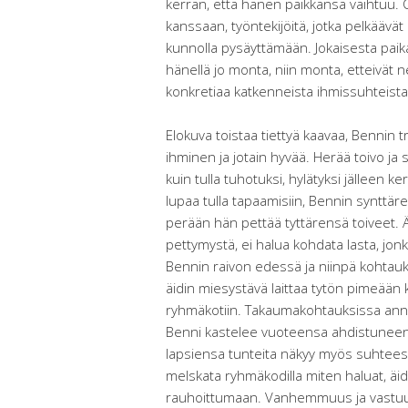
kerran, että hänen paikkansa vaihtuu. O
kanssaan, työntekijöitä, jotka pelkäävät 
kunnolla pysäyttämään. Jokaisesta pai
hänellä jo monta, niin monta, etteivät n
konkretiaa katkenneista ihmissuhteista
Elokuva toistaa tiettyä kaavaa, Bennin t
ihminen ja jotain hyvää. Herää toivo j
kuin tulla tuhotuksi, hylätyksi jälleen k
lupaa tulla tapaamisiin, Bennin synttäre
perään hän pettää tyttärensä toiveet. Ä
pettymystä, ei halua kohdata lasta, jon
Bennin raivon edessä ja niinpä kohtauk
äidin miesystävä laittaa tytön pimeään
ryhmäkotiin. Takaumakohtauksissa anne
Benni kastelee vuoteensa ahdistuneen
lapsiensa tunteita näkyy myös suhteess
melskata ryhmäkodilla miten haluat, äi
rauhoittumaan. Vanhemmuus ja vastuu o