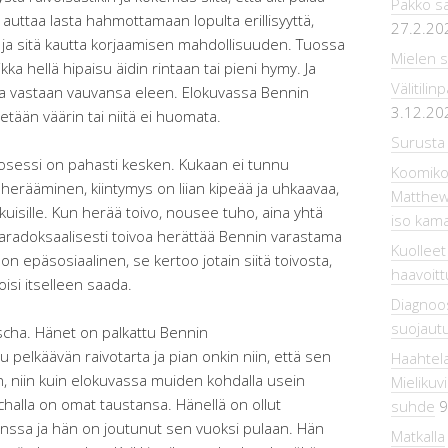
Pakko sa
 auttaa lasta hahmottamaan lopulta erillisyyttä,
27.2.20
n ja sitä kautta korjaamisen mahdollisuuden. Tuossa
Mielen 
ka hellä hipaisu äidin rintaan tai pieni hymy. Ja
Välitili
ttaa vastaan vauvansa eleen. Elokuvassa Bennin
3.12.20
etään väärin tai niitä ei huomata.
Surusta 
rosessi on pahasti kesken. Kukaan ei tunnu
Koomiko
herääminen, kiintymys on liian kipeää ja uhkaavaa,
Matthew 
uisille. Kun herää toivo, nousee tuho, aina yhtä
iso kama
aradoksaalisesti toivoa herättää Bennin varastama
Kuolleet
n epäsosiaalinen, se kertoo jotain siitä toivosta,
haavoitt
oisi itselleen saada.
Diagnoo
suojaut
cha. Hänet on palkattu Bennin
 pelkäävän raivotarta ja pian onkin niin, että sen
Haahtel
än, niin kuin elokuvassa muiden kohdalla usein
Mielikuv
challa on omat taustansa. Hänellä on ollut
suhde
9
anssa ja hän on joutunut sen vuoksi pulaan. Hän
Matkalla