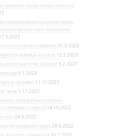
en taideteos syntyy kokijan mielessä
23
n kehityksellinen trauma eli kuinka
ömistä lapsista tulee onnettomia
17.5.2023
enssista transitionaalitilaan
31.3.2023
lyyttista ajattelua arkisesti
12.2.2023
ta ponnistaa omille siivilleen
5.2.2023
elokuvat
5.1.2023
pia ei ole pilleri
11.11.2022
at sanat
3.11.2022
kaleita, piilotajunnan pisaroita -
estä ymmärtää yhdessä
14.10.2022
o mori
24.9.2022
suurien oivallusten päivä
28.8.2022
uin Austenin romaanissa
31.7.2022