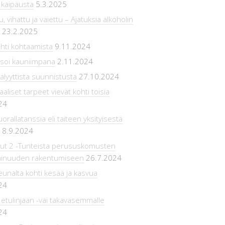
 kaipausta
5.3.2025
, vihattu ja vaiettu – Ajatuksia alkoholin
23.2.2025
hti kohtaamista
9.11.2024
 soi kauniimpana
2.11.2024
lyyttista suunnistusta
27.10.2024
aliset tarpeet vievät kohti toisia
24
rallatanssia eli taiteen yksityisestä
8.9.2024
Out 2 -Tunteista perususkomusten
minuuden rakentumiseen
26.7.2024
eunalta kohti kesää ja kasvua
24
 etulinjaan -vai takavasemmalle
24