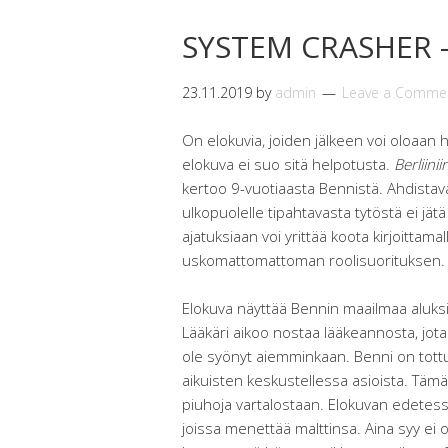
SYSTEM CRASHER – 
23.11.2019
by
admin
Leave a Comme
On elokuvia, joiden jälkeen voi oloaan he
elokuva ei suo sitä helpotusta.
Berliini
kertoo 9-vuotiaasta Bennistä. Ahdista
ulkopuolelle tipahtavasta tytöstä ei jä
ajatuksiaan voi yrittää koota kirjoittamal
uskomattomattoman roolisuorituksen.
Elokuva näyttää Bennin maailmaa aluksi 
Lääkäri aikoo nostaa lääkeannosta, jota
ole syönyt aiemminkaan. Benni on tottun
aikuisten keskustellessa asioista. Tämä
piuhoja vartalostaan. Elokuvan edetessä 
joissa menettää malttinsa. Aina syy ei