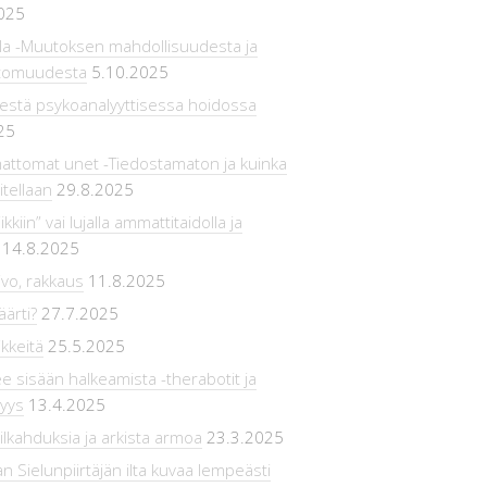
025
 -Muutoksen mahdollisuudesta ja
tomuudesta
5.10.2025
estä psykoanalyyttisessa hoidossa
25
attomat unet -Tiedostamaton ja kuinka
itellaan
29.8.2025
ikkiin” vai lujalla ammattitaidolla ja
14.8.2025
ivo, rakkaus
11.8.2025
äärti?
27.7.2025
ikkeitä
25.5.2025
ee sisään halkeamista -therabotit ja
syys
13.4.2025
ilkahduksia ja arkista armoa
23.3.2025
n Sielunpiirtäjän ilta kuvaa lempeästi