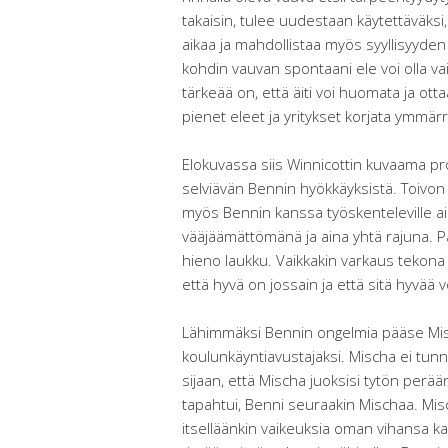
takaisin, tulee uudestaan käytettäväksi,
aikaa ja mahdollistaa myös syyllisyyde
kohdin vauvan spontaani ele voi olla vaik
tärkeää on, että äiti voi huomata ja o
pienet eleet ja yritykset korjata ymmärr
Elokuvassa siis Winnicottin kuvaama p
selviävän Bennin hyökkäyksistä. Toivon 
myös Bennin kanssa työskenteleville aik
vääjäämättömänä ja aina yhtä rajuna. P
hieno laukku. Vaikkakin varkaus tekona o
että hyvä on jossain ja että sitä hyvää v
Lähimmäksi Bennin ongelmia pääse Mis
koulunkäyntiavustajaksi. Mischa ei tunnu
sijaan, että Mischa juoksisi tytön perä
tapahtui, Benni seuraakin Mischaa. Mis
itselläänkin vaikeuksia oman vihansa k